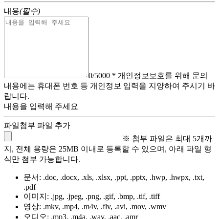
내용
(필수)
0
/5000
* 개인정보보호를 위해 문의
내용에는 휴대폰 번호 등 개인정보 입력을 지양하여 주시기 바
랍니다.
내용을 입력해 주세요
파일첨부
파일 추가
※ 첨부 파일은 최대 5개까
지, 전체 용량은 25MB 이내로 등록할 수 있으며, 아래 파일 형
식만 첨부 가능합니다.
문서:
.doc, .docx, .xls, .xlsx, .ppt, .pptx, .hwp, .hwpx, .txt,
.pdf
이미지:
.jpg, .jpeg, .png, .gif, .bmp, .tif, .tiff
영상:
.mkv, .mp4, .m4v, .flv, .avi, .mov, .wmv
오디오:
.mp3, .m4a, .wav, .aac, .amr